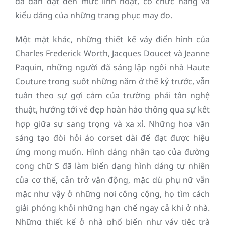
đã dần đạt đến mức linh hoạt, có chức năng và
kiểu dáng của những trang phục may đo.
Một mặt khác, những thiết kế váy điển hình của
Charles Frederick Worth, Jacques Doucet và Jeanne
Paquin, những người đã sáng lập ngôi nhà Haute
Couture trong suốt những năm ở thế kỷ trước, vẫn
tuân theo sự gợi cảm của trường phái tân nghệ
thuật, hướng tới vẻ đẹp hoàn hảo thông qua sự kết
hợp giữa sự sang trọng và xa xỉ. Những hoa văn
sáng tạo đòi hỏi áo corset dài để đạt được hiệu
ứng mong muốn. Hình dáng nhân tạo của đường
cong chữ S đã làm biến dạng hình dáng tự nhiên
của cơ thể, cản trở vận động, mặc dù phụ nữ vẫn
mặc như vậy ở những nơi công cộng, họ tìm cách
giải phóng khỏi những hạn chế ngay cả khi ở nhà.
Những thiết kế ở nhà phổ biến như váy tiệc trà